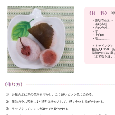
10
＜道明寺生地＞
・道明寺粉……
・赤の色粉……
・水……………
・上白糖…………
・塩……………
＜トッピング＞
桜あんEX50 あ
塩漬けの桜の葉
（水で塩を洗い
① 分量の水に赤の色粉を溶かし、ごく薄いピンク色に染める。
② 耐熱ガラス容器に1と道明寺粉を入れて、軽く全体を混ぜ合わせる。
③ ラップをしてレンジ600ｗで約5分かける。