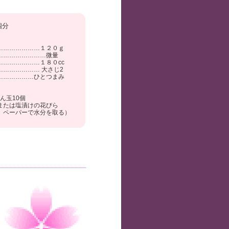
個分
…………………１２０ｇ
……………………微量
…………………１８０cc
……………… 大さじ2
………………ひとつまみ
ん玉10個
または塩漬けの花びら
、ペーパーで水分を取る）