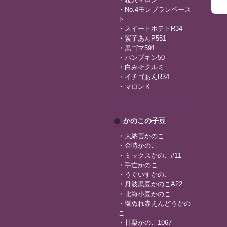
・
No.4モンブランペース
ト
・
スイートポテトR34
・
紫芋あんP551
・
黒ゴマ591
・
パンプキン50
・
白みそクルミ
・
イチゴあんR34
・
マロンＫ
かのこの子豆
・
大納言かのこ
・
金時かのこ
・
ミックスかのこ#11
・
手亡かのこ
・
うぐいすかのこ
・
丹波黒豆かのこA22
・
北海小豆かのこ
・
塩ぬれ赤えんどうかの
こ
・
甘栗かのこ1067