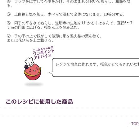
④ ラップをはずして布巾をかけ、そのまま10分おいて蒸らし、粗熱を取
る。
⑤ 上白糖と塩を加え、木べらで混ぜて全体になじませ、10等分する。
⑥ 両手の平を水でぬらし、道明寺の生地を1片かるくはさんで、直径6〜7
ｃｍの円形に広げる。桜あん玉を包み込む。
⑦ 手の平の上で転がして俵形に形を整え桜の葉を巻く。
または花びらを上に載せる。
レンジで簡単に作れます。桜色がとてもきれいな
TO