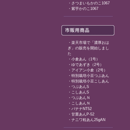
・
さつまいもかのこ1067
・
紫芋かのこ1067
・
楽天市場で「濃厚おは
ぎ」の販売を開始しまし
た
・
小倉あん（1号）
・
ゆであずき（2号）
・
アイアン小倉（2号）
・
特別栽培小豆つぶあん
・
特別栽培小豆こしあん
・
つぶあんS
・
こしあんS
・
つぶあんＮ
・
こしあんＮ
・
バナナNT52
・
甘栗あんP-52
・
ナニワ粒あん25gAN