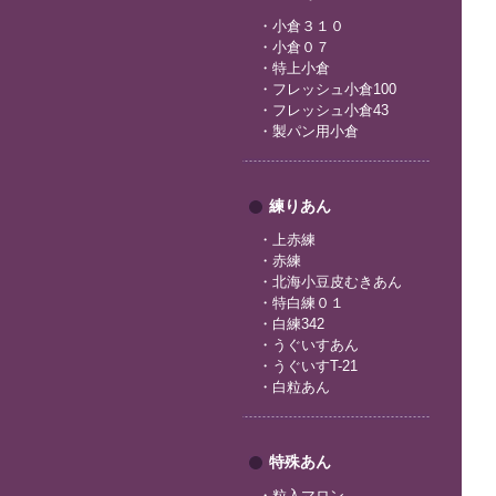
・
小倉３１０
・
小倉０７
・
特上小倉
・
フレッシュ小倉100
・
フレッシュ小倉43
・
製パン用小倉
練りあん
・
上赤練
・
赤練
・
北海小豆皮むきあん
・
特白練０１
・
白練342
・
うぐいすあん
・
うぐいすT-21
・
白粒あん
特殊あん
・
粒入マロン